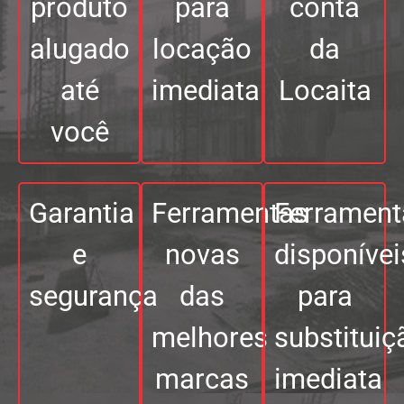
produto
para
conta
alugado
locação
da
até
imediata
Locaita
você
Garantia
Ferramentas
Ferrament
e
novas
disponívei
segurança
das
para
melhores
substituiç
marcas
imediata